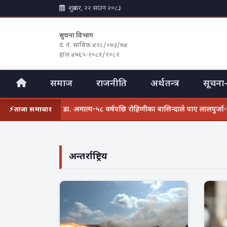
शुक्रबार, २२ साउन २०८३
सुचना विभाग
द. नं. साबिक ४२८/०७३/७४
हाल ४७६५-२०८१/२०८२
समाज
राजनीति
अर्थतन्त्र
सूचना-
द्रको निर्देशकमा डा. अमात्य
•
५८ वर्षपछि रोहिणीका बासिन्दाले पाए लालपुर्जा
•
बर्दिबा
ताजा समाचार
अन्तर्राष्ट्रिय