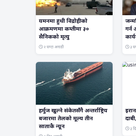
यमनमा हुथी विद्रोहीको
जन्म
आक्रमणमा कम्तीमा ३०
गर्न
सैनिकको मृत्यु
कार्
२ घण्टा अगाडी
३ घण
हर्मुज खुल्ने संकेतसँगै अन्तर्राष्ट्रिय
इरानस
बजारमा तेलको मूल्य तीन
दाबी
साताकै न्यून
३ द