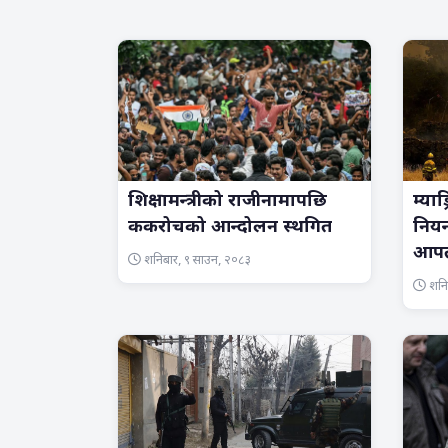
शिक्षामन्त्रीको राजीनामापछि
म्या
ककरोचको आन्दोलन स्थगित
नियन्
आपत
शनिबार, ९ साउन, २०८३
शनिब