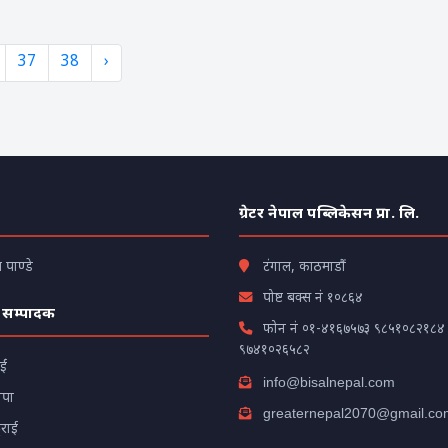
37
38
›
ग्रेटर नेपाल पब्लिकेसन प्रा. लि.
पाण्डे
टंगाल, काठमाडौं
पोष्ट बक्स नं १०८६४
 सम्पादक
फोन नं
०१-४१६७५७३
९८५१०८२१८४
९७४१०२६५८२
ाईं
info@bisalnepal.com
ापा
greaternepal2070@gmail.co
टराई