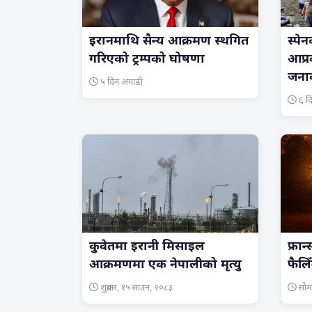
इरानमाथि सैन्य आक्रमण स्थगित
स्पे
गरिएको ट्रम्पको घोषणा
आप्र
जनाक
५ दिन अगाडी
६ द
कुवेतमा इरानी मिसाइल
फ्रा
आक्रमणमा एक नेपालीको मृत्यु
फैलिँ
शुक्रबार, १५ साउन, २०८३
सोम