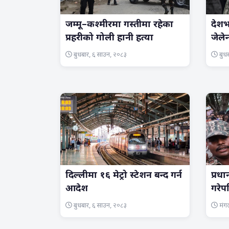
जम्मू–कश्मीरमा गस्तीमा रहेका
देशभ
प्रहरीको गोली हानी हत्या
जेले
बुधबार, ६ साउन, २०८३
बुधब
दिल्लीमा १६ मेट्रो स्टेशन बन्द गर्न
प्रधा
आदेश
गरेप
बुधबार, ६ साउन, २०८३
मंग