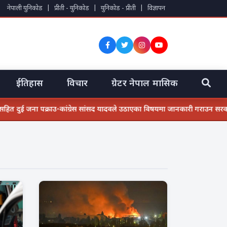
नेपाली युनिकोड
|
प्रीती - युनिकोड
|
युनिकोड - प्रीती
|
विज्ञापन
ईतिहास
विचार
ग्रेटर नेपाल मासिक
 जना पक्राउ
•
कांग्रेस सांसद यादवले उठाएका विषयमा जानकारी गराउन सरकारलाई 