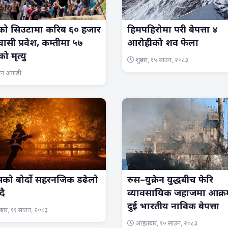
नको सिउटामा करिब ६० हजार
हिमपहिरोमा परी बेपत्ता ४
वासी प्रवेश, कम्तीमा ५७
आरोहीको शव फेला
ो मृत्यु
शुक्रबार, १५ साउन, २०८३
िन अगाडी
न्सको बोर्दो सहरनजिक डढेलो
रुस–युक्रेन युद्धबीच फेरि
दै
व्यावसायिक जहाजमा आक्
दुई भारतीय नाविक बेपत्ता
बार, ११ साउन, २०८३
आइतबार, १० साउन, २०८३