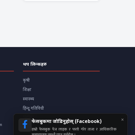
थप लिन्कहरु
कृषी
शिक्षा
स्वास्थ्य
हिन्दू गतिविधी
×
भिडियो
फेसबुकमा जोडिनुहोस् (Facebook)
m
हाम्रो फेसबुक पेज लाइक र फलो गरेर ताजा र आधिकारिक
समाचारहरु तुरुन्तै प्राप्त गर्नुहोस् ।