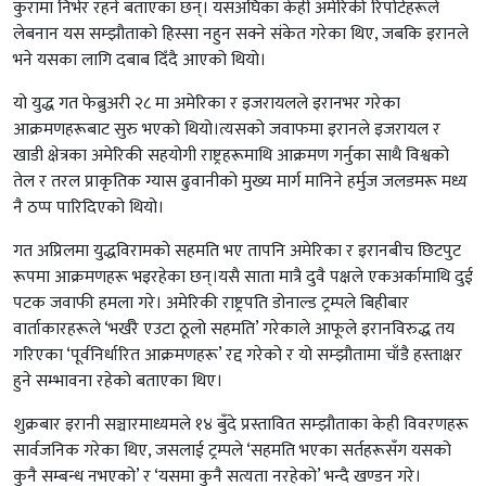
कुरामा निर्भर रहने बताएका छन्। यसअघिका केही अमेरिकी रिपोर्टहरूले
लेबनान यस सम्झौताको हिस्सा नहुन सक्ने संकेत गरेका थिए, जबकि इरानले
भने यसका लागि दबाब दिँदै आएको थियो।
यो युद्ध गत फेब्रुअरी २८ मा अमेरिका र इजरायलले इरानभर गरेका
आक्रमणहरूबाट सुरु भएको थियो।त्यसको जवाफमा इरानले इजरायल र
खाडी क्षेत्रका अमेरिकी सहयोगी राष्ट्रहरूमाथि आक्रमण गर्नुका साथै विश्वको
तेल र तरल प्राकृतिक ग्यास ढुवानीको मुख्य मार्ग मानिने हर्मुज जलडमरू मध्य
नै ठप्प पारिदिएको थियो।
गत अप्रिलमा युद्धविरामको सहमति भए तापनि अमेरिका र इरानबीच छिटपुट
रूपमा आक्रमणहरू भइरहेका छन्।यसै साता मात्रै दुवै पक्षले एकअर्कामाथि दुई
पटक जवाफी हमला गरे। अमेरिकी राष्ट्रपति डोनाल्ड ट्रम्पले बिहीबार
वार्ताकारहरूले ‘भर्खरै एउटा ठूलो सहमति’ गरेकाले आफूले इरानविरुद्ध तय
गरिएका ‘पूर्वनिर्धारित आक्रमणहरू’ रद्द गरेको र यो सम्झौतामा चाँडै हस्ताक्षर
हुने सम्भावना रहेको बताएका थिए।
शुक्रबार इरानी सञ्चारमाध्यमले १४ बुँदे प्रस्तावित सम्झौताका केही विवरणहरू
सार्वजनिक गरेका थिए, जसलाई ट्रम्पले ‘सहमति भएका सर्तहरूसँग यसको
कुनै सम्बन्ध नभएको’ र ‘यसमा कुनै सत्यता नरहेको’ भन्दै खण्डन गरे।