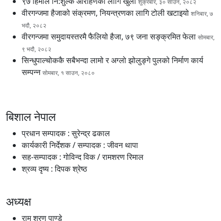
९७ हिमाल नि:शुल्क आरोहणका लागि खुला
शुक्रबार, ३० साउन, २०८२
वीरगन्जमा हैजाको संक्रमण, नियन्त्रणका लागि टोली खटाइयो
शनिबार, ७
भदौ, २०८२
वीरगन्जमा समुदायस्तरमै फैलियो हैजा, ७९ जना सङ्क्रमित फेला
सोमबार,
९ भदौ, २०८२
सिन्धुपाल्चोककै सबैभन्दा लामो र अग्लो झोलुङ्गे पुलको निर्माण कार्य
सम्पन्न
सोमबार, १ साउन, २०८०
बिशाल नेपाल
प्रधान सम्पादक : सुरेन्द्र ढकाल
कार्यकारी निर्देशक / सम्पादक : जीवन थापा
सह-सम्पादक : गोविन्द विक / रामशरण रिमाल
श्रव्य दृष्य : दिपक श्रेष्ठ
अध्यक्ष
राम शरण पाण्डे