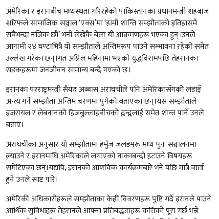
अमेरिका र इरानबीच मध्यस्थता गरिरहेको पाकिस्तानका प्रधानमन्त्री शहबाज
शरिफले सामाजिक सञ्जाल ‘एक्स’मा ‘हामी शान्ति सम्झौताको इतिहासमै
सबैभन्दा नजिक छौं’ भनी लेखेकै बेला यी आक्रमणहरू भएका हुन्।उनले
आगामी २४ घण्टाभित्रै यो सम्झौताले अन्तिमरूप पाउने सम्भावना रहेको समेत
उल्लेख गरेका छन्।गत अप्रिल महिनामा भएको युद्धविरामपछि तेहरानका
सडकहरूमा जनजीवन सामान्य बन्दै गएको छ।
इरानका परराष्ट्रमन्त्री सैयद अब्बास अराघचीले पनि अमेरिकासँगको लडाइँ
अन्त्य गर्ने सम्झौता अन्तिम चरणमा पुगेको बताएका छन्।यस सम्झौताले
इजरायल र लेबनानको हिजबुल्लाहबीचको द्वन्द्वलाई समेत शान्त पार्ने उनले
बताए।
अराघचीका अनुसार यो सम्झौतामा हर्मुज जलडमरू मध्य पुनः सञ्चालनमा
ल्याउने र इरानमाथि अमेरिकाले लगाएको नाकाबन्दी हटाउने विषयहरू
समेटिएका छन्।यद्यपि, इरानको आणविक कार्यक्रमबारे भने पछि मात्रै वार्ता
हुने उनले स्पष्ट पारे।
अमेरिकी अधिकारीहरूले सम्झौताका केही विवरणहरू पुष्टि गर्दै इरानले पाउने
आर्थिक सुविधाहरू तेहरानले आफ्ना प्रतिबद्धताहरू कत्तिको पूरा गर्छ भन्ने