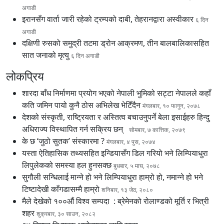
अगाडी
इरानसँग वार्ता जारी रहेको ट्रम्पको दाबी, तेहरानद्वारा अस्वीकार
६ दिन
अगाडी
दक्षिणी रुसको समुद्री तटमा ड्रोन आक्रमण, तीन बालबालिकासहित
सात जनाको मृत्यु
६ दिन अगाडी
लोकप्रिय
शारदा बाँध निर्माणमा प्रयोग भएको नेपाली भुमिको सट्टा नेपालले कहाँ
कति जमिन पायो कुनै ठोस अभिलेख भेटिँदैन
मंगलबार, १० फागुन, २०७८
देशको संस्कृती, राष्ट्रियता र अस्तित्व बचाउनुपर्ने बेला इसाईहरु हिन्दु
अधिराज्य विस्थापित गर्न सक्रिय छन्
सोमबार, ७ कात्तिक, २०७९
के छ ‘जुठो सुतक’ संस्कारमा ?
मंगलबार, ४ पुस, २०७४
यस्ता ऐतिहासिक तथ्यसहित इन्डियासँग डिल गरियो भने लिम्पियाधुरा
लिपुलेकको समस्या हल हुनसक्छ
बुधबार, ५ माघ, २०७८
सुगौली सन्धिलाई मान्ने हो भने लिम्पियाधुरा हाम्रो हो, नमान्ने हो भने
टिष्टादेखी काँगडासम्मै हाम्रो
शनिबार, १३ जेठ, २०८०
मैले देखेको १००औं विश्व सम्पदा : ब्रेमेनको रोलाण्डको मूर्ति र भित्री
शहर
शुक्रबार, ३० साउन, २०८२