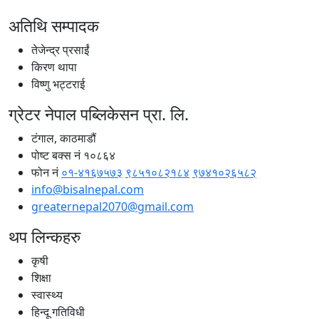
अतिथि सम्पादक
तेजेन्द्र प्रसाईं
किरण थापा
विष्णु भट्टराई
ग्रेटर नेपाल पब्लिकेसन प्रा. लि.
टंगाल, काठमाडौं
पोष्ट बक्स नं १०८६४
फोन नं
०१-४१६७५७३
९८५१०८२१८४
९७४१०२६५८२
info@bisalnepal.com
greaternepal2070@gmail.com
थप लिन्कहरु
कृषी
शिक्षा
स्वास्थ्य
हिन्दू गतिविधी