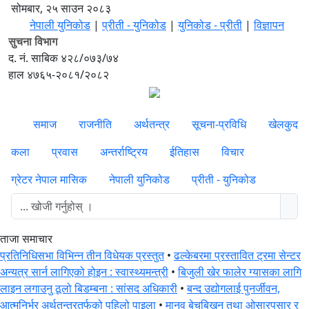
सोमबार, २५ साउन २०८३
नेपाली युनिकोड
|
प्रीती - युनिकोड
|
युनिकोड - प्रीती
|
विज्ञापन
सुचना विभाग
द. नं. साबिक ४२८/०७३/७४
हाल ४७६५-२०८१/२०८२
समाज
राजनीति
अर्थतन्त्र
सूचना-प्रविधि
खेलकुद
कला
प्रवास
अन्तर्राष्ट्रिय
ईतिहास
विचार
ग्रेटर नेपाल मासिक
नेपाली युनिकोड
प्रीती - युनिकोड
ताजा समाचार
प्रतिनिधिसभा विभिन्न तीन विधेयक प्रस्तुत
•
ढल्केबरमा प्रस्तावित ट्रमा सेन्टर
अन्यत्र सार्न लागिएको होइन : स्वास्थ्यमन्त्री
•
बिजुली खेर फालेर ग्यासका लागि
लाइन लगाउनु ठूलो बिडम्बना : सांसद अधिकारी
•
बन्द उद्योगलाई पुनर्जीवन,
आत्मनिर्भर अर्थतन्त्रतर्फको पहिलो पाइला
•
मानव बेचबिखन तथा ओसारपसार र