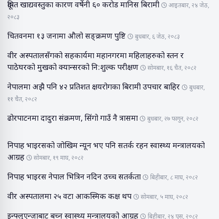
दूषित खाद्यवस्तुका कारण वर्षेनी ६० करोड मानिस बिरामी
आइतबार, २४ जेठ,
२०८३
चितवनमा १३ जनामा औलो सङ्क्रमण पुष्टि
बुधबार, ६ जेठ, २०८३
वीर अस्पतालसँगको सहकार्यमा महानगरमा महिलाहरुको स्तन र
पाठेघरको मुखको क्यान्सरको नि:शुल्क परीक्षण
सोमबार, १६ चैत, २०८२
नेपालमा अझै पनि ४२ प्रतिशत क्षयरोगका बिरामी उपचार बाहिर
बुधबार,
११ चैत, २०८२
ढोरपाटनमा दादुरा संक्रमण, सिंगो गाउँ नै त्रासमा
बुधबार, २७ फागुन, २०८२
निपाह भाइरसको जोखिम न्यून भए पनि सतर्क रहन स्वास्थ्य मन्त्रालयको
आग्रह
सोमबार, १९ माघ, २०८२
निपाह भाइरस नेपाल भित्रिन नदिन उच्च सतर्कता
बिहीबार, ८ माघ, २०८२
वीर अस्पतालमा २५ वटा आकस्मिक कक्ष थप
सोमबार, ५ माघ, २०८२
इन्फ्लुएन्जाबाट बच्न स्वास्थ्य मन्त्रालयको आग्रह
बिहीबार, २४ पुस, २०८२