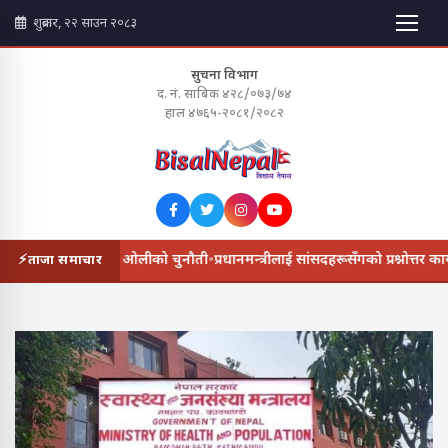
शुक्रबार, २२ साउन २०८३
सुचना विभाग
द. नं. साबिक ४२८/०७३/७४
हाल ४७६५-२०८१/२०८२
रण दिन सरकारलाई ओलीको चुनौती
•
प्रधानमन्त्रीलाई सांसदहरूसँगको प्रश्नोत्तर कार
ताजा समाचार