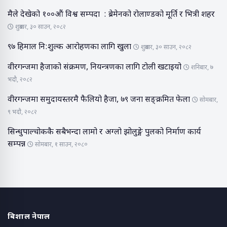
मैले देखेको १००औं विश्व सम्पदा : ब्रेमेनको रोलाण्डको मूर्ति र भित्री शहर
शुक्रबार, ३० साउन, २०८२
९७ हिमाल नि:शुल्क आरोहणका लागि खुला
शुक्रबार, ३० साउन, २०८२
वीरगन्जमा हैजाको संक्रमण, नियन्त्रणका लागि टोली खटाइयो
शनिबार, ७
भदौ, २०८२
वीरगन्जमा समुदायस्तरमै फैलियो हैजा, ७९ जना सङ्क्रमित फेला
सोमबार,
९ भदौ, २०८२
सिन्धुपाल्चोककै सबैभन्दा लामो र अग्लो झोलुङ्गे पुलको निर्माण कार्य
सम्पन्न
सोमबार, १ साउन, २०८०
बिशाल नेपाल