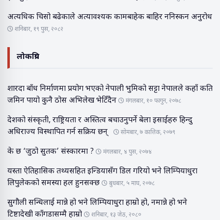
अत्यधिक चिसो बढेकाले अत्यावश्यक कामबाहेक बाहिर ननिस्कन अनुरोध
शनिबार, १९ पुस, २०८२
लोकप्रिय
शारदा बाँध निर्माणमा प्रयोग भएको नेपाली भुमिको सट्टा नेपालले कहाँ कति
जमिन पायो कुनै ठोस अभिलेख भेटिँदैन
मंगलबार, १० फागुन, २०७८
देशको संस्कृती, राष्ट्रियता र अस्तित्व बचाउनुपर्ने बेला इसाईहरु हिन्दु
अधिराज्य विस्थापित गर्न सक्रिय छन्
सोमबार, ७ कात्तिक, २०७९
के छ ‘जुठो सुतक’ संस्कारमा ?
मंगलबार, ४ पुस, २०७४
यस्ता ऐतिहासिक तथ्यसहित इन्डियासँग डिल गरियो भने लिम्पियाधुरा
लिपुलेकको समस्या हल हुनसक्छ
बुधबार, ५ माघ, २०७८
सुगौली सन्धिलाई मान्ने हो भने लिम्पियाधुरा हाम्रो हो, नमान्ने हो भने
टिष्टादेखी काँगडासम्मै हाम्रो
शनिबार, १३ जेठ, २०८०