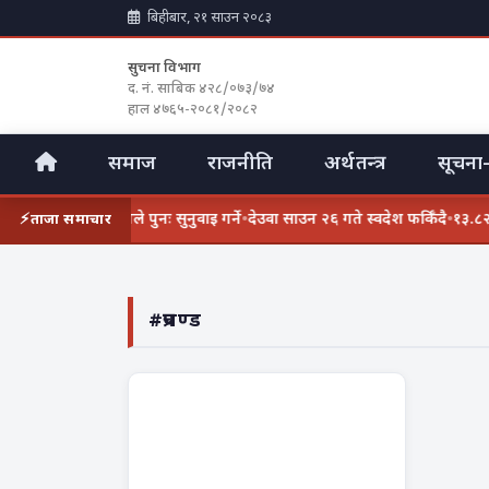
बिहीबार, २१ साउन २०८३
सुचना विभाग
द. नं. साबिक ४२८/०७३/७४
हाल ४७६५-२०८१/२०८२
समाज
राजनीति
अर्थतन्त्र
सूचना-
ता विवादमा सर्वोच्चले पुनः सुनुवाइ गर्ने
•
देउवा साउन २६ गते स्वदेश फर्किँदै
•
१३.८२ अङ
ताजा समाचार
#प्रचण्ड