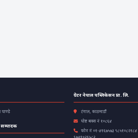
ग्रेटर नेपाल पब्लिकेसन प्रा. लि.
पाण्डे
टंगाल, काठमाडौं
पोष्ट बक्स नं १०८६४
 सम्पादक
फोन नं
०१-४१६७५७३
९८५१०८२१८४
९७४१०२६५८२