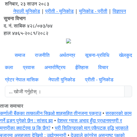
शनिबार, २३ साउन २०८३
नेपाली युनिकोड
|
प्रीती - युनिकोड
|
युनिकोड - प्रीती
|
विज्ञापन
सुचना विभाग
द. नं. साबिक ४२८/०७३/७४
हाल ४७६५-२०८१/२०८२
समाज
राजनीति
अर्थतन्त्र
सूचना-प्रविधि
खेलकुद
कला
प्रवास
अन्तर्राष्ट्रिय
ईतिहास
विचार
ग्रेटर नेपाल मासिक
नेपाली युनिकोड
प्रीती - युनिकोड
ताजा समाचार
कर्णाली बैंकका तत्कालीन सिइओ शाहसहित तीनजना पक्राउ
•
सरकारको काम
गर्ने ढङ्ग पुगेको छैन : सांसद झा
•
देशभर ग्यास अभाव हुँदा प्रधानमन्त्री र
मन्त्रीका क्वार्टरमा छ कि छैन?
•
भरी सिलिन्डरको माग एकैपटक वृद्धि भएकाले
बजारमा असहजता देखियो : उद्योगमन्त्री
•
देउवाले कांग्रेस असन्तुष्ट पक्षको