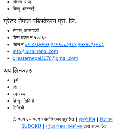
किरण थापा
विष्णु भट्टराई
ग्रेटर नेपाल पब्लिकेसन प्रा. लि.
टंगाल, काठमाडौं
पोष्ट बक्स नं १०८६४
फोन नं
०१-४१६७५७३
९८५१०८२१८४
९७४१०२६५८२
info@bisalnepal.com
greaternepal2070@gmail.com
थप लिन्कहरु
कृषी
शिक्षा
स्वास्थ्य
हिन्दू गतिविधी
भिडियो
© २०१५ – २०२२ सर्वाधिकार सुरक्षित |
हाम्राे टिम
|
विज्ञापन
|
SUDOKU
|
ग्रेटर नेपाल पब्लिकेसन
द्वारा सञ्चालित