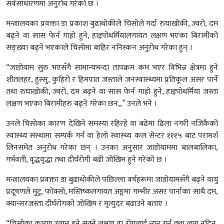
सर्वसाधारणमा अनुरोध गरेको छ ।
मन्त्रालयका प्रवक्ता डा प्रकाश बुढाथोकीले चिसोले गर्दा रुघाखोकी, ज्वरो, दम
बढ्ने वा सास फेर्न गाह्रो हुने, हाइपोथर्मियालगायत लक्षण भएका बिरामीको
सङ्ख्या बढ्ने भएकाले चिसोमा बाहिर ननिस्कन अनुरोध गरेका हुन् ।
“जाडोयाम सुरु भएसँगै सामान्यभन्दा तापक्रम कम भएर विभिन्न क्षेत्रमा हुने
शीतलहर, हुस्सु, कुहिरो र हिमपात जस्ताले जनस्वास्थ्यमा प्रतिकूल असर पार्ने
तथा रुघाखोकी, ज्वरो, दम बढ्ने वा सास फेर्न गाह्रो हुने, हाइपोथर्मिया जस्ता
लक्षण भएका बिरामीहरु बढ्ने गरेका छन,,” उनले भने ।
उनले चिसोका कारण देखिने समस्या रहिरहे वा बढेमा ढिला नगरी नजिकैको
स्वास्थ्य संस्थामा सम्पर्क गर्न वा हेलो स्वास्थ्य कल सेन्टर १११५ बाट परामर्श
लिनसमेत अनुरोध गरेका छन् । उनका अनुसार जाडोयाममा बालबालिका,
गर्भवती, वृद्धवृद्धा तथा दीर्घरोगी बढी जोखिम हुने गरेको छ ।
मन्त्रालयका प्रवक्ता डा बुढाथोकीले पछिल्ला वर्षहरूमा जाडोयामसँगै बढ्ने वायु
प्रदूषणले मुटु, फोक्सो, मस्तिष्कलगायत अङ्गमा गम्भीर असर पार्नाका साथै दम,
क्यान्सरजस्ता दीर्घरोगको जोखिम र मृत्युदर बढाउने बताए ।
“चिसोका कारण उत्पन्न हुने सक्ने लक्षण वा रोगलाई न्यून गर्न तथा लाग्न नदिन,