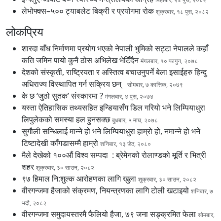
लेभोफ्क्स–५०० ट्याबलेट बिक्री र प्रयोगमा रोक
शुक्रबार, १८ पुस, २०८२
लोकप्रिय
शारदा बाँध निर्माणमा प्रयोग भएको नेपाली भुमिको सट्टा नेपालले कहाँ
कति जमिन पायो कुनै ठोस अभिलेख भेटिँदैन
मंगलबार, १० फागुन, २०७८
देशको संस्कृती, राष्ट्रियता र अस्तित्व बचाउनुपर्ने बेला इसाईहरु हिन्दु
अधिराज्य विस्थापित गर्न सक्रिय छन्
सोमबार, ७ कात्तिक, २०७९
के छ ‘जुठो सुतक’ संस्कारमा ?
मंगलबार, ४ पुस, २०७४
यस्ता ऐतिहासिक तथ्यसहित इन्डियासँग डिल गरियो भने लिम्पियाधुरा
लिपुलेकको समस्या हल हुनसक्छ
बुधबार, ५ माघ, २०७८
सुगौली सन्धिलाई मान्ने हो भने लिम्पियाधुरा हाम्रो हो, नमान्ने हो भने
टिष्टादेखी काँगडासम्मै हाम्रो
शनिबार, १३ जेठ, २०८०
मैले देखेको १००औं विश्व सम्पदा : ब्रेमेनको रोलाण्डको मूर्ति र भित्री
शहर
शुक्रबार, ३० साउन, २०८२
९७ हिमाल नि:शुल्क आरोहणका लागि खुला
शुक्रबार, ३० साउन, २०८२
वीरगन्जमा हैजाको संक्रमण, नियन्त्रणका लागि टोली खटाइयो
शनिबार, ७
भदौ, २०८२
वीरगन्जमा समुदायस्तरमै फैलियो हैजा, ७९ जना सङ्क्रमित फेला
सोमबार,