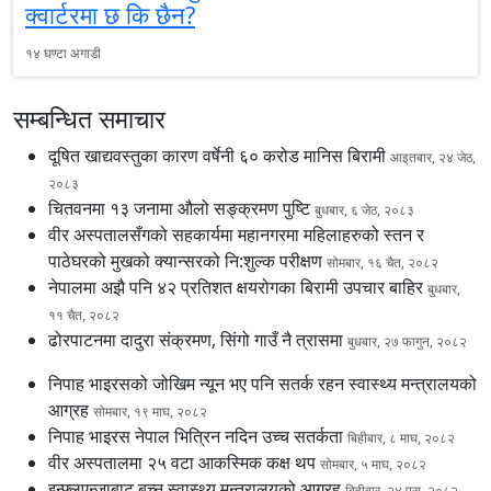
क्वार्टरमा छ कि छैन?
१४ घण्टा अगाडी
सम्बन्धित समाचार
दूषित खाद्यवस्तुका कारण वर्षेनी ६० करोड मानिस बिरामी
आइतबार, २४ जेठ,
२०८३
चितवनमा १३ जनामा औलो सङ्क्रमण पुष्टि
बुधबार, ६ जेठ, २०८३
वीर अस्पतालसँगको सहकार्यमा महानगरमा महिलाहरुको स्तन र
पाठेघरको मुखको क्यान्सरको नि:शुल्क परीक्षण
सोमबार, १६ चैत, २०८२
नेपालमा अझै पनि ४२ प्रतिशत क्षयरोगका बिरामी उपचार बाहिर
बुधबार,
११ चैत, २०८२
ढोरपाटनमा दादुरा संक्रमण, सिंगो गाउँ नै त्रासमा
बुधबार, २७ फागुन, २०८२
निपाह भाइरसको जोखिम न्यून भए पनि सतर्क रहन स्वास्थ्य मन्त्रालयको
आग्रह
सोमबार, १९ माघ, २०८२
निपाह भाइरस नेपाल भित्रिन नदिन उच्च सतर्कता
बिहीबार, ८ माघ, २०८२
वीर अस्पतालमा २५ वटा आकस्मिक कक्ष थप
सोमबार, ५ माघ, २०८२
इन्फ्लुएन्जाबाट बच्न स्वास्थ्य मन्त्रालयको आग्रह
बिहीबार, २४ पुस, २०८२