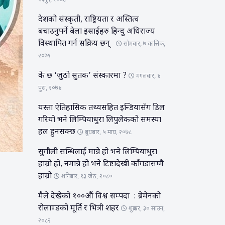
फागुन, २०७८
देशको संस्कृती, राष्ट्रियता र अस्तित्व
बचाउनुपर्ने बेला इसाईहरु हिन्दु अधिराज्य
विस्थापित गर्न सक्रिय छन्
सोमबार, ७ कात्तिक,
२०७९
के छ ‘जुठो सुतक’ संस्कारमा ?
मंगलबार, ४
पुस, २०७४
यस्ता ऐतिहासिक तथ्यसहित इन्डियासँग डिल
गरियो भने लिम्पियाधुरा लिपुलेकको समस्या
हल हुनसक्छ
बुधबार, ५ माघ, २०७८
सुगौली सन्धिलाई मान्ने हो भने लिम्पियाधुरा
हाम्रो हो, नमान्ने हो भने टिष्टादेखी काँगडासम्मै
हाम्रो
शनिबार, १३ जेठ, २०८०
मैले देखेको १००औं विश्व सम्पदा : ब्रेमेनको
रोलाण्डको मूर्ति र भित्री शहर
शुक्रबार, ३० साउन,
२०८२