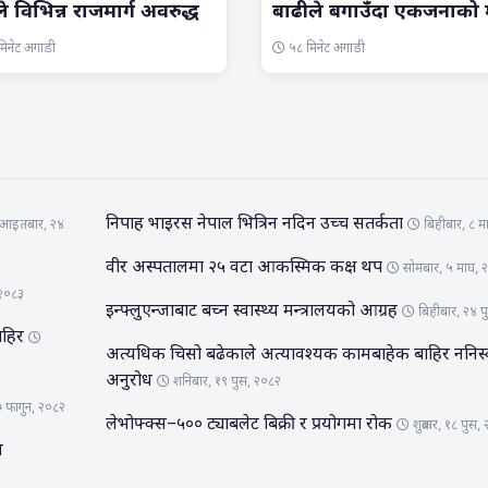
ले विभिन्न राजमार्ग अवरुद्ध
बाढीले बगाउँदा एकजनाको मृ
िनेट अगाडी
५८ मिनेट अगाडी
निपाह भाइरस नेपाल भित्रिन नदिन उच्च सतर्कता
आइतबार, २४
बिहीबार, ८ म
वीर अस्पतालमा २५ वटा आकस्मिक कक्ष थप
सोमबार, ५ माघ, 
 २०८३
इन्फ्लुएन्जाबाट बच्न स्वास्थ्य मन्त्रालयको आग्रह
बिहीबार, २४ प
बाहिर
अत्यधिक चिसो बढेकाले अत्यावश्यक कामबाहेक बाहिर ननिस
अनुरोध
शनिबार, १९ पुस, २०८२
७ फागुन, २०८२
लेभोफ्क्स–५०० ट्याबलेट बिक्री र प्रयोगमा रोक
शुक्रबार, १८ पुस,
य