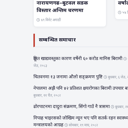
नारायणगढ–बुटवल सडक
वर्षा
विस्तार अन्तिम चरणमा
५४ म
४९ मिनेट अगाडी
सम्बन्धित समाचार
दूषित खाद्यवस्तुका कारण वर्षेनी ६० करोड मानिस बिरामी
जेठ, २०८३
चितवनमा १३ जनामा औलो सङ्क्रमण पुष्टि
बुधबार, ६ जेठ,
नेपालमा अझै पनि ४२ प्रतिशत क्षयरोगका बिरामी उपचार 
बुधबार, ११ चैत, २०८२
ढोरपाटनमा दादुरा संक्रमण, सिंगो गाउँ नै त्रासमा
बुधबार, २
निपाह भाइरसको जोखिम न्यून भए पनि सतर्क रहन स्वास्थ्
मन्त्रालयको आग्रह
सोमबार, १९ माघ, २०८२