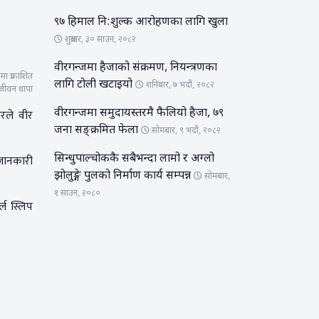
९७ हिमाल नि:शुल्क आरोहणका लागि खुला
शुक्रबार, ३० साउन, २०८२
वीरगन्जमा हैजाको संक्रमण, नियन्त्रणका
ा प्रकाशित
लागि टोली खटाइयो
शनिबार, ७ भदौ, २०८२
ीवन थापा
रले वीर
वीरगन्जमा समुदायस्तरमै फैलियो हैजा, ७९
जना सङ्क्रमित फेला
सोमबार, ९ भदौ, २०८२
 जानकारी
सिन्धुपाल्चोककै सबैभन्दा लामो र अग्लो
झोलुङ्गे पुलको निर्माण कार्य सम्पन्न
सोमबार,
१ साउन, २०८०
्ल स्लिप