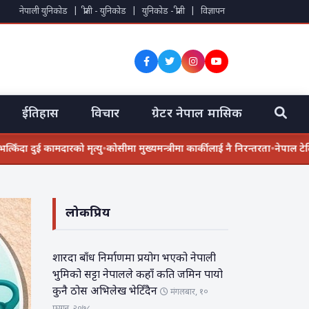
नेपाली युनिकोड
|
प्रीती - युनिकोड
|
युनिकोड - प्रीती
|
विज्ञापन
ईतिहास
विचार
ग्रेटर नेपाल मासिक
ँदा दुई कामदारको मृत्यु
•
कोसीमा मुख्यमन्त्रीमा कार्कीलाई नै निरन्तरता
•
नेपाल टेलिभि
लोकप्रिय
शारदा बाँध निर्माणमा प्रयोग भएको नेपाली
भुमिको सट्टा नेपालले कहाँ कति जमिन पायो
कुनै ठोस अभिलेख भेटिँदैन
मंगलबार, १०