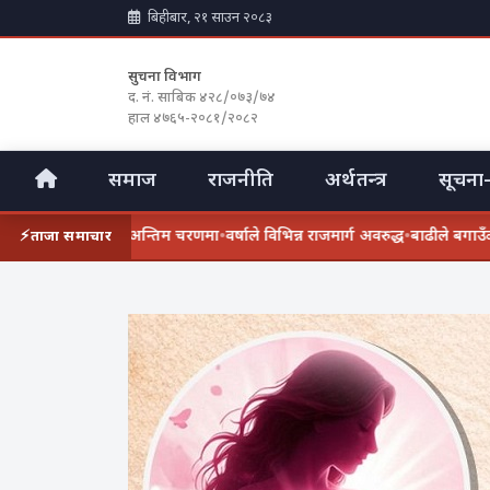
बिहीबार, २१ साउन २०८३
सुचना विभाग
द. नं. साबिक ४२८/०७३/७४
हाल ४७६५-२०८१/२०८२
समाज
राजनीति
अर्थतन्त्र
सूचना-
ल सडक विस्तार अन्तिम चरणमा
•
वर्षाले विभिन्न राजमार्ग अवरुद्ध
•
बाढीले बगाउँदा एक
ताजा समाचार