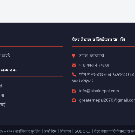
ग्रेटर नेपाल पब्लिकेसन प्रा. लि.
पाण्डे
टंगाल, काठमाडौं
पोष्ट बक्स नं १०८६४
 सम्पादक
फोन नं
०१-४१६७५७३
९८५१०८२१८४
९७४१०२६५८२
ाईं
info@bisalnepal.com
ापा
greaternepal2070@gmail.co
टराई
५ – २०२२ सर्वाधिकार सुरक्षित |
हाम्राे टिम
|
विज्ञापन
|
SUDOKU
|
ग्रेटर नेपाल पब्लिकेसन
द्वारा स