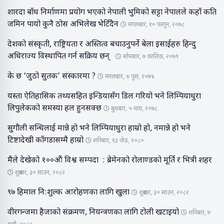
शारदा बाँध निर्माणमा प्रयोग भएको नेपाली भुमिको सट्टा नेपालले कहाँ कति
जमिन पायो कुनै ठोस अभिलेख भेटिँदैन
मंगलबार, १० फागुन, २०७८
देशको संस्कृती, राष्ट्रियता र अस्तित्व बचाउनुपर्ने बेला इसाईहरु हिन्दु
अधिराज्य विस्थापित गर्न सक्रिय छन्
सोमबार, ७ कात्तिक, २०७९
के छ ‘जुठो सुतक’ संस्कारमा ?
मंगलबार, ४ पुस, २०७४
यस्ता ऐतिहासिक तथ्यसहित इन्डियासँग डिल गरियो भने लिम्पियाधुरा
लिपुलेकको समस्या हल हुनसक्छ
बुधबार, ५ माघ, २०७८
सुगौली सन्धिलाई मान्ने हो भने लिम्पियाधुरा हाम्रो हो, नमान्ने हो भने
टिष्टादेखी काँगडासम्मै हाम्रो
शनिबार, १३ जेठ, २०८०
मैले देखेको १००औं विश्व सम्पदा : ब्रेमेनको रोलाण्डको मूर्ति र भित्री शहर
शुक्रबार, ३० साउन, २०८२
९७ हिमाल नि:शुल्क आरोहणका लागि खुला
शुक्रबार, ३० साउन, २०८२
वीरगन्जमा हैजाको संक्रमण, नियन्त्रणका लागि टोली खटाइयो
शनिबार, ७