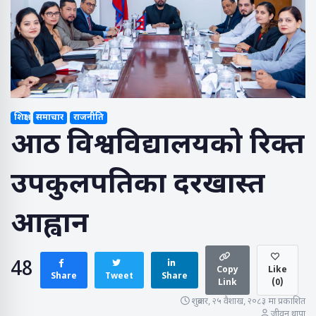
शिक्षा
समाचार
राजनीति
आठ विश्वविद्यालयको रिक्त
उपकुलपतिका दरखास्त
आह्वान
48
Copy
Like
Share
Tweet
Share
Link
(
0
)
शुक्रबार, २५ वैशाख, २०८३ मा प्रकाशित
जीवन थापा