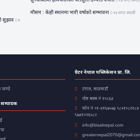
सुनकोशीमा हामफालेका पराजुली दम्पत्ती वेपत्ता
१४ घण्टा अगाड
मौसम : केही स्थानमा भारी वर्षाको सम्भावना
१४ घण्टा अगाडी
यो सुझाव
७
ग्रेटर नेपाल पब्लिकेसन प्रा. लि.
पाण्डे
टंगाल, काठमाडौं
पोष्ट बक्स नं १०८६४
 सम्पादक
फोन नं
०१-४१६७५७३
९८५१०८२१८४
९७४१०२६५८२
ाईं
info@bisalnepal.com
ापा
greaternepal2070@gmail.co