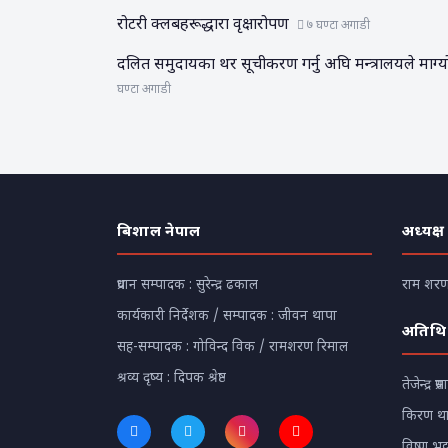
रोटरी क्लबहरूद्धारा वृक्षारोपण
७ घण्टा अगाडी
दलित समुदायका थर सूचीकरण गर्नु अघि मन्त्रालयले माग्
घण्टा अगाडी
बिशाल नेपाल
अध्यक्ष
प्रधान सम्पादक : सुरेन्द्र ढकाल
राम शरण 
कार्यकारी निर्देशक / सम्पादक : जीवन थापा
अतिथि
सह-सम्पादक : गोविन्द विक / रामशरण रिमाल
श्रव्य दृष्य : दिपक श्रेष्ठ
तेजेन्द्र प्रस
किरण थ