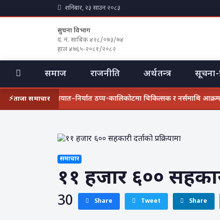
शनिबार, २३ साउन २०८३
सुचना विभाग
द. नं. साबिक ४२८/०७३/७४
हाल ४७६५-२०८१/२०८२
समाज
राजनीति
अर्थतन्त्र
सूचना-प
ाका अवरुद्ध हुँदा आयात–निर्यात ठप्प
•
कालिकोटमा चिकित्सक र नर्समाथि आक्रमण गर्
ताजा समाचार
समाचार
११ हजार ६०० सहकारी 
30
Share
Tweet
Share