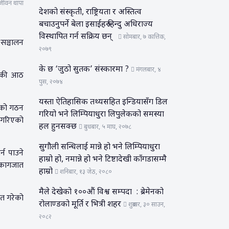
ीवन थापा
देशको संस्कृती, राष्ट्रियता र अस्तित्व
बचाउनुपर्ने बेला इसाईहरु हिन्दु अधिराज्य
विस्थापित गर्न सक्रिय छन्
सोमबार, ७ कात्तिक,
 सञ्चालन
२०७९
के छ ‘जुठो सुतक’ संस्कारमा ?
मंगलबार, ४
ाँकी आठ
पुस, २०७४
यस्ता ऐतिहासिक तथ्यसहित इन्डियासँग डिल
रणको गठन
गरियो भने लिम्पियाधुरा लिपुलेकको समस्या
ु गरिएको
हल हुनसक्छ
बुधबार, ५ माघ, २०७८
सुगौली सन्धिलाई मान्ने हो भने लिम्पियाधुरा
्न पाउने
हाम्रो हो, नमान्ने हो भने टिष्टादेखी काँगडासम्मै
र कागजात
हाम्रो
शनिबार, १३ जेठ, २०८०
मैले देखेको १००औं विश्व सम्पदा : ब्रेमेनको
ेत गरेको
रोलाण्डको मूर्ति र भित्री शहर
शुक्रबार, ३० साउन,
२०८२