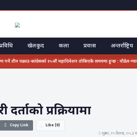
्रविधि
खेलकुद
कला
प्रवास
अन्तर्राष्ट्रिय
ने तीन पक्राउ
•
कांग्रेसको १५औँ महाधिवेशन तोकिएकै समयमा हुन्छ : पौडेल
•
ग्यास 
दर्ताको प्रक्रियामा
Copy Link
Like
(
0
)
शुक्रबार, २५ वैशाख, २०८३ 