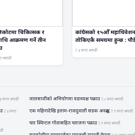
िकोटमा चिकित्सक र
कांग्रेसको १५औँ महाधिवेश
माथि आक्रमण गर्ने तीन
तोकिएकै समयमा हुन्छ : पौ
ाउ
३ घण्टा अगाडी
टा अगाडी
जालसाजीको अभियोगमा वडाध्यक्ष पक्राउ
३ घण्टा अगाडी
८ घण्टा अगाडी
राउ
एक महिनादेखि इलाम-राजदुवाली सडक अवरुद्ध
३ घण्टा
९ घण्टा अगाडी
चार क्विन्टल गाँजासहित चारजना पक्राउ
९ घण्टा अगाडी
ाडी