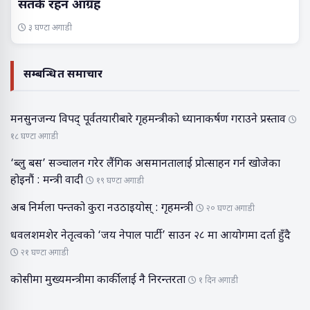
सतर्क रहन आग्रह
३ घण्टा अगाडी
सम्बन्धित समाचार
मनसुनजन्य विपद् पूर्वतयारीबारे गृहमन्त्रीको ध्यानाकर्षण गराउने प्रस्ताव
१८ घण्टा अगाडी
‘ब्लु बस’ सञ्चालन गरेर लैंगिक असमानतालाई प्रोत्साहन गर्न खोजेका
होइनौं : मन्त्री वादी
१९ घण्टा अगाडी
अब निर्मला पन्तको कुरा नउठाइयोस् : गृहमन्त्री
२० घण्टा अगाडी
धवलशमशेर नेतृत्वको ‘जय नेपाल पार्टी’ साउन २८ मा आयोगमा दर्ता हुँदै
२१ घण्टा अगाडी
कोसीमा मुख्यमन्त्रीमा कार्कीलाई नै निरन्तरता
१ दिन अगाडी