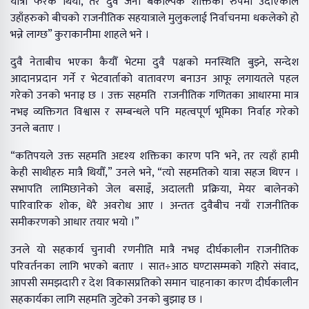
यात्रा फरक थियो, तर दुवै जना बैकल्पिक शक्तिका रुपमा उदाएकाले
उहाँहरुको बीचको राजनीतिक सहयात्राले मुलुकलाई निर्वाचनमा धकलेको हो
भन्ने लाग्छ” कुराकानीमा शाहले भने ।
दुवै नेताबीच भएका कैयौँ भेटमा दुवै पक्षको मनस्थिति बुझ्ने, सन्देश
आदानप्रदान गर्ने र भेटवार्ताको वातावरण बनाउन आफू लगायतले पहल
गरेको उनको भनाइ छ । उक्त सहमति राजनीतिक गणितका आधारमा मात्र
नभइ व्यक्तिगत विश्वास र सम्बन्धले पनि महत्वपूर्ण भूमिका निर्वाह गरेको
उनले बताए ।
“कतिपयले उक्त सहमति अदृश्य शक्तिका कारण पनि भने, तर त्यहाँ हामी
केही साथीहरु मात्रै थियौँ,” उनले भने, “त्यो सहमतिको यात्रा सहज थिएन ।
सभापति लामिछानेको जेल बसाइँ, अदालती प्रक्रिया, मेयर बालेनको
पारिवारिक शोक, धेरै अवरोध आए । अन्ततः दुवैबीच नयाँ राजनीतिक
समीकरणको आधार तयार भयो ।”
उनले यो सहकार्य चुनावी रणनीति मात्रै नभइ दीर्घकालीन राजनीतिक
परिवर्तनका लागि भएको बताए । सात÷आठ घण्टासम्मको गहिरो संवाद,
आपसी समझदारी र देश विकासप्रतिको समान चाहनाका कारण दीर्घकालीन
सहकार्यका लागि सहमति जुटेको उनको बुझाइ छ ।