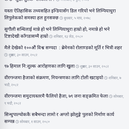
मंगलबार, ४ पुस, २०७४
यस्ता ऐतिहासिक तथ्यसहित इन्डियासँग डिल गरियो भने लिम्पियाधुरा
लिपुलेकको समस्या हल हुनसक्छ
बुधबार, ५ माघ, २०७८
सुगौली सन्धिलाई मान्ने हो भने लिम्पियाधुरा हाम्रो हो, नमान्ने हो भने
टिष्टादेखी काँगडासम्मै हाम्रो
शनिबार, १३ जेठ, २०८०
मैले देखेको १००औं विश्व सम्पदा : ब्रेमेनको रोलाण्डको मूर्ति र भित्री शहर
शुक्रबार, ३० साउन, २०८२
९७ हिमाल नि:शुल्क आरोहणका लागि खुला
शुक्रबार, ३० साउन, २०८२
वीरगन्जमा हैजाको संक्रमण, नियन्त्रणका लागि टोली खटाइयो
शनिबार, ७
भदौ, २०८२
वीरगन्जमा समुदायस्तरमै फैलियो हैजा, ७९ जना सङ्क्रमित फेला
सोमबार,
९ भदौ, २०८२
सिन्धुपाल्चोककै सबैभन्दा लामो र अग्लो झोलुङ्गे पुलको निर्माण कार्य
सम्पन्न
सोमबार, १ साउन, २०८०