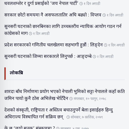
धवलशम्शेर र दुर्गा प्रसाईंको ‘जय नेपाल पार्टी’
१ दिन अगाडी
सरकार छोटो समयमा नै असफलतातिर अघि बढ्यो : विप्लव
१ दिन अगाडी
सुनसरी घटनाको छानबिनका लागि उच्चस्तरीय न्यायिक आयोग गठन गर्न
कांग्रेसको माग
१ दिन अगाडी
प्रदेश सरकारको गणितीय चलखेलमा सहभागी हुन्नौं : लिङ्देन
१ दिन अगाडी
सुनसरी घटनाको जिम्मा सरकारले लिनुपर्छ : आङ्दम्बे
२ दिन अगाडी
लोकप्रिय
शारदा बाँध निर्माणमा प्रयोग भएको नेपाली भुमिको सट्टा नेपालले कहाँ कति
जमिन पायो कुनै ठोस अभिलेख भेटिँदैन
मंगलबार, १० फागुन, २०७८
देशको संस्कृती, राष्ट्रियता र अस्तित्व बचाउनुपर्ने बेला इसाईहरु हिन्दु
अधिराज्य विस्थापित गर्न सक्रिय छन्
सोमबार, ७ कात्तिक, २०७९
के छ ‘जुठो सुतक’ संस्कारमा ?