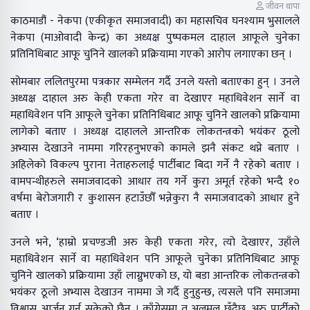
जीवन थापा
काठमाडौं - नेकपा (एकीकृत समाजवादी) का महासचिव घनश्याम भुसालले
नेकपा (माओवादी केन्द्र) का अध्यक्ष पुष्पकमल दाहाल आफूले चुनेका
प्रतिनिधिबाट आफू चुनिने खालको प्रक्रियामा गएको आरोप लगाएका छन् ।
सोमबार ललितपुरमा पत्रकार सम्मेलन गर्दै उनले यस्तो बताएका हुन् । उनले
अध्यक्ष दाहाल अरु केही एकता गरेर वा देखाएर महाधिवेशन सार्ने वा
महाधिवेशन पनि आफूले चुनेका प्रतिनिधिबाट आफू चुनिने खालको प्रक्रियामा
लागेको बताए । अध्यक्ष दाहालले आन्तरिक लोकतन्त्रको भयंकर ठूलो
अभ्यास देखाउने नाममा गरिरहनुभएको कामले झनै संकट थप्ने बताए ।
अहिलेको विकल्प पुराना नेताहरुलाई पार्टीबाट बिदा गर्ने नै रहेको बताए ।
वामपन्थीहरुले समाजवादको आधार तय गर्ने कुरा अमूर्त रहेको भन्दै १०
वर्षमा बेरोजगारी र कुशासन हटाउँछौँ भन्नेकुरा नै समाजवादको आधार हुने
बताए ।
उनले भने, ‘हाम्रो प्रचण्डजी अरु केही एकता गरेर, त्यो देखाएर, उहाँले
महाधिवेशन सार्ने वा महाधिवेशन पनि आफूले चुनेका प्रतिनिधिबाट आफू
चुनिने खालको प्रक्रियामा उहाँ लाग्नुभएको छ, यो बडा आन्तरिक लोकतन्त्रको
भयंकर ठूलो अभ्यास देखाउन नाममा जे गर्दै हुनुहुन्छ, त्यसले पनि समाजमा
विश्वास आर्जन गर्न सकेको छैन । काँग्रेसमा त अलमल छँदैछ, अरु पार्टीको