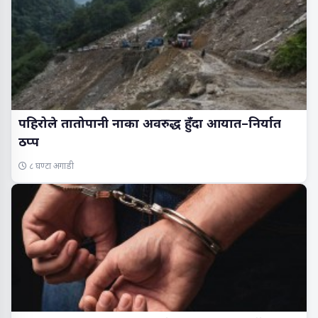
पहिरोले तातोपानी नाका अवरुद्ध हुँदा आयात–निर्यात
ठप्प
८ घण्टा अगाडी