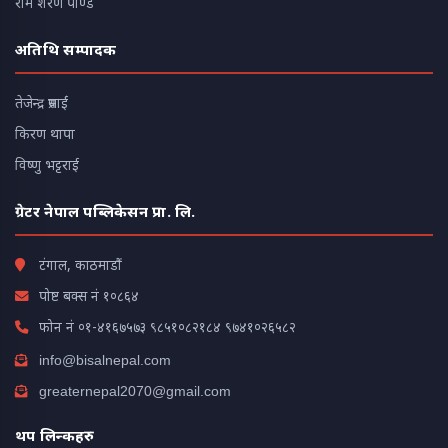
राम शरण पाण्डे
अतिथि सम्पादक
तेजेन्द्र प्रसाईं
किरण थापा
विष्णु भट्टराई
ग्रेटर नेपाल पब्लिकेसन प्रा. लि.
टंगाल, काठमाडौं
पोष्ट बक्स नं १०८६४
फोन नं
०१-४१६७५७३
९८५१०८२१८४
९७४१०२६५८२
info@bisalnepal.com
greaternepal2070@gmail.com
थप लिन्कहरु