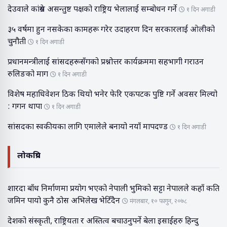
देउवाले कांग्रेस असन्तुष्ट पक्षको राष्ट्रिय भेलालाई सम्बोधन गर्ने
१ दिन अगाडी
३५ वर्षमा हुन नसकेका कामहरू गरेर उदाहरण दिन सरकारलाई ओलीको
चुनौती
१ दिन अगाडी
प्रधानमन्त्रीलाई सांसदहरूसँगको प्रश्नोत्तर कार्यक्रममा सहभागी गराउन
रुलिङको माग
१ दिन अगाडी
विशेष महाधिवेशन ठिक थियो भनेर फेरि एकपटक पुष्टि गर्ने अवसर मिल्यो
: गगन थापा
१ दिन अगाडी
सांसदका स्वकीयका लागि एमालेले बनायो नयाँ मापदण्ड
१ दिन अगाडी
लोकप्रिय
शारदा बाँध निर्माणमा प्रयोग भएको नेपाली भुमिको सट्टा नेपालले कहाँ कति
जमिन पायो कुनै ठोस अभिलेख भेटिँदैन
मंगलबार, १० फागुन, २०७८
देशको संस्कृती, राष्ट्रियता र अस्तित्व बचाउनुपर्ने बेला इसाईहरु हिन्दु