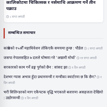
कालिकोटमा चिकित्सक र नर्समाथि आक्रमण गर्ने तीन
पक्राउ
८ घण्टा अगाडी
सम्बन्धित समाचार
कांग्रेसको १५औँ महाधिवेशन तोकिएकै समयमा हुन्छ : पौडेल
८ घण्टा अगाडी
जसपा नेपालसहित ७ दलले घोषणा गरे ‘अग्रगामी मोर्चा’
११ घण्टा अगाडी
सरकारको काम गर्ने ढङ्ग पुगेको छैन : सांसद झा
१ दिन अगाडी
देशभर ग्यास अभाव हुँदा प्रधानमन्त्री र मन्त्रीका क्वार्टरमा छ कि छैन?
१
दिन अगाडी
भरी सिलिन्डरको माग एकैपटक वृद्धि भएकाले बजारमा असहजता देखियो
: उद्योगमन्त्री
१ दिन अगाडी