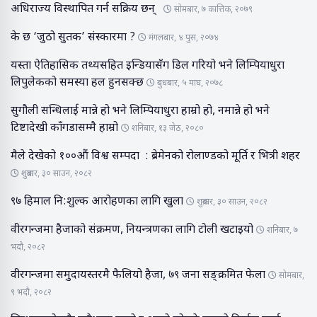
अधिराज्य विस्थापित गर्न सक्रिय छन्
सोमबार, ७ कात्तिक, २०७९
के छ ‘जुठो सुतक’ संस्कारमा ?
मंगलबार, ४ पुस, २०७४
यस्ता ऐतिहासिक तथ्यसहित इन्डियासँग डिल गरियो भने लिम्पियाधुरा
लिपुलेकको समस्या हल हुनसक्छ
बुधबार, ५ माघ, २०७८
सुगौली सन्धिलाई मान्ने हो भने लिम्पियाधुरा हाम्रो हो, नमान्ने हो भने
टिष्टादेखी काँगडासम्मै हाम्रो
शनिबार, १३ जेठ, २०८०
मैले देखेको १००औं विश्व सम्पदा : ब्रेमेनको रोलाण्डको मूर्ति र भित्री शहर
शुक्रबार, ३० साउन, २०८२
९७ हिमाल नि:शुल्क आरोहणका लागि खुला
शुक्रबार, ३० साउन, २०८२
वीरगन्जमा हैजाको संक्रमण, नियन्त्रणका लागि टोली खटाइयो
शनिबार, ७
भदौ, २०८२
वीरगन्जमा समुदायस्तरमै फैलियो हैजा, ७९ जना सङ्क्रमित फेला
सोमबार,
९ भदौ, २०८२