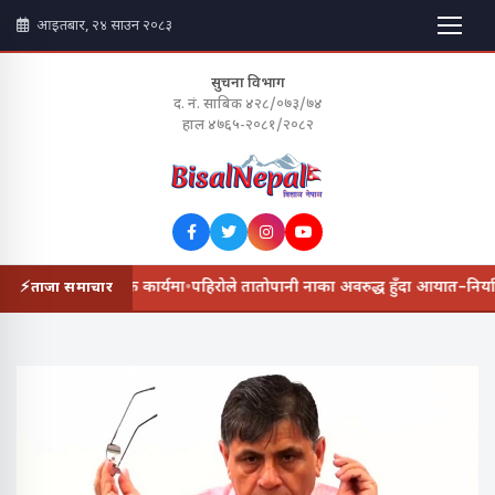
आइतबार, २४ साउन २०८३
सुचना विभाग
द. नं. साबिक ४२८/०७३/७४
हाल ४७६५-२०८१/२०८२
नको २८ लाख सामाजिक कार्यमा
•
पहिरोले तातोपानी नाका अवरुद्ध हुँदा आयात–निर्यात ठ
ताजा समाचार