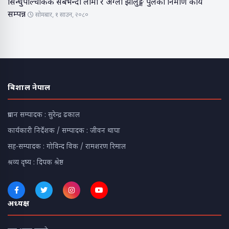
सिन्धुपाल्चोककै सबैभन्दा लामो र अग्लो झोलुङ्गे पुलको निर्माण कार्य
सम्पन्न
सोमबार, १ साउन, २०८०
बिशाल नेपाल
प्रधान सम्पादक : सुरेन्द्र ढकाल
कार्यकारी निर्देशक / सम्पादक : जीवन थापा
सह-सम्पादक : गोविन्द विक / रामशरण रिमाल
श्रव्य दृष्य : दिपक श्रेष्ठ
अध्यक्ष