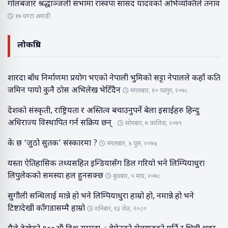
गोलबजार श्रद्धाञ्जली सभामा रास्वपा सांसद यादवको अभिव्यक्तिले तनाव
१७ घण्टा अगाडी
लोकप्रिय
शारदा बाँध निर्माणमा प्रयोग भएको नेपाली भुमिको सट्टा नेपालले कहाँ कति
जमिन पायो कुनै ठोस अभिलेख भेटिँदैन
मंगलबार, १० फागुन, २०७८
देशको संस्कृती, राष्ट्रियता र अस्तित्व बचाउनुपर्ने बेला इसाईहरु हिन्दु
अधिराज्य विस्थापित गर्न सक्रिय छन्
सोमबार, ७ कात्तिक, २०७९
के छ ‘जुठो सुतक’ संस्कारमा ?
मंगलबार, ४ पुस, २०७४
यस्ता ऐतिहासिक तथ्यसहित इन्डियासँग डिल गरियो भने लिम्पियाधुरा
लिपुलेकको समस्या हल हुनसक्छ
बुधबार, ५ माघ, २०७८
सुगौली सन्धिलाई मान्ने हो भने लिम्पियाधुरा हाम्रो हो, नमान्ने हो भने
टिष्टादेखी काँगडासम्मै हाम्रो
शनिबार, १३ जेठ, २०८०