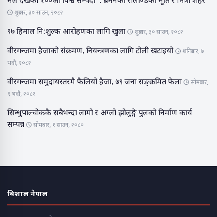
मैले देखेको १००औं विश्व सम्पदा : ब्रेमेनको रोलाण्डको मूर्ति र भित्री शहर
शुक्रबार, ३० साउन, २०८२
९७ हिमाल नि:शुल्क आरोहणका लागि खुला
शुक्रबार, ३० साउन, २०८२
वीरगन्जमा हैजाको संक्रमण, नियन्त्रणका लागि टोली खटाइयो
शनिबार, ७
भदौ, २०८२
वीरगन्जमा समुदायस्तरमै फैलियो हैजा, ७९ जना सङ्क्रमित फेला
सोमबार,
९ भदौ, २०८२
सिन्धुपाल्चोककै सबैभन्दा लामो र अग्लो झोलुङ्गे पुलको निर्माण कार्य
सम्पन्न
सोमबार, १ साउन, २०८०
बिशाल नेपाल