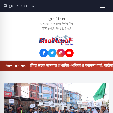
शुक्रबार, २२ साउन २०८३
सुचना विभाग
द. नं. साबिक ४२८/०७३/७४
हाल ४७६५-२०८१/२०८२
 जरिवाना
•
वर्षाले विभिन्न सडक सञ्जाल प्रभावित
•
अधिकांश स्थानमा वर्षा, बाढीपहि
ताजा समाचार