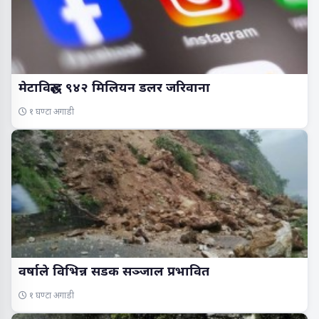
मेटाविरुद्ध ९४२ मिलियन डलर जरिवाना
१ घण्टा अगाडी
वर्षाले विभिन्न सडक सञ्जाल प्रभावित
१ घण्टा अगाडी