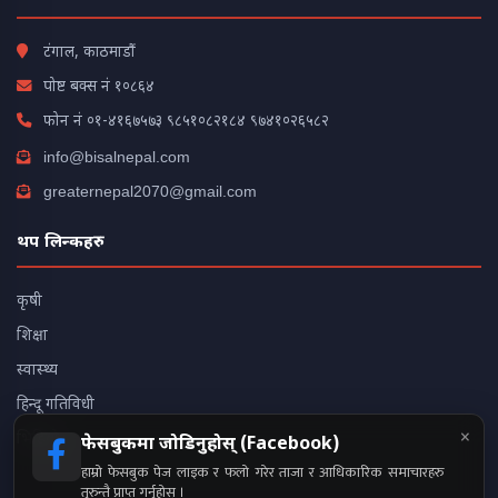
टंगाल, काठमाडौं
पोष्ट बक्स नं १०८६४
फोन नं
०१-४१६७५७३
९८५१०८२१८४
९७४१०२६५८२
info@bisalnepal.com
greaternepal2070@gmail.com
थप लिन्कहरु
कृषी
शिक्षा
स्वास्थ्य
हिन्दू गतिविधी
×
भिडियो
फेसबुकमा जोडिनुहोस् (Facebook)
हाम्रो फेसबुक पेज लाइक र फलो गरेर ताजा र आधिकारिक समाचारहरु
तुरुन्तै प्राप्त गर्नुहोस् ।