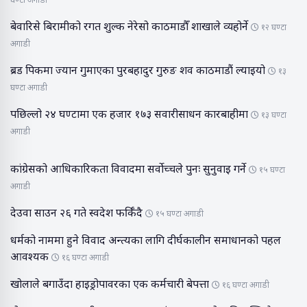
घण्टा अगाडी
बेवारिसे बिरामीको रगत शुल्क नेरेसो काठमाडौँ शाखाले व्यहोर्ने
१२ घण्टा
अगाडी
ब्रड पिकमा ज्यान गुमाएका पुरबहादुर गुरुङ शव काठमाडौं ल्याइयो
१३
घण्टा अगाडी
पछिल्लो २४ घण्टामा एक हजार १७३ सवारीसाधन कारबाहीमा
१३ घण्टा
अगाडी
कांग्रेसको आधिकारिकता विवादमा सर्वोच्चले पुनः सुनुवाइ गर्ने
१५ घण्टा
अगाडी
देउवा साउन २६ गते स्वदेश फर्किँदै
१५ घण्टा अगाडी
धर्मको नाममा हुने विवाद अन्त्यका लागि दीर्घकालीन समाधानको पहल
आवश्यक
१६ घण्टा अगाडी
खोलाले बगाउँदा हाइड्रोपावरका एक कर्मचारी बेपत्ता
१६ घण्टा अगाडी