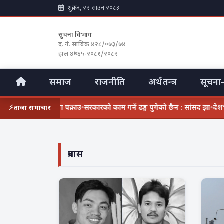
शुक्रबार, २२ साउन २०८३
सुचना विभाग
द. नं. साबिक ४२८/०७३/७४
हाल ४७६५-२०८१/२०८२
समाज
राजनीति
अर्थतन्त्र
सूचना-
हित तीनजना पक्राउ
•
सरकारको काम गर्ने ढङ्ग पुगेको छैन : सांसद झा
•
देशभर ग्यास अभ
ताजा समाचार
प्रवास