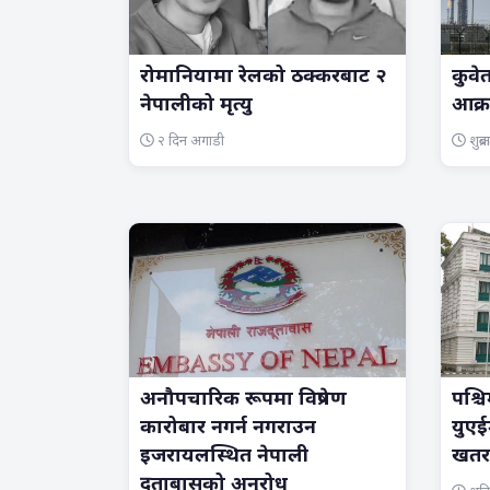
रोमानियामा रेलको ठक्करबाट २
कुवे
नेपालीको मृत्यु
आक्र
२ दिन अगाडी
शुक्
अनौपचारिक रूपमा विप्रेषण
पश्च
कारोबार नगर्न नगराउन
युएई
इजरायलस्थित नेपाली
खतरा
दूताबासको अनुरोध