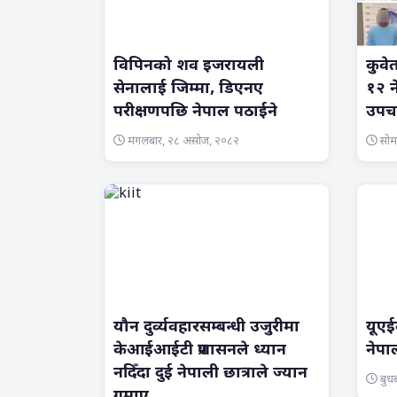
विपिनको शव इजरायली
कुवे
सेनालाई जिम्मा, डिएनए
१२ न
परीक्षणपछि नेपाल पठाईने
उपचार
मंगलबार, २८ असोज, २०८२
सोम
यौन दुर्व्यवहारसम्बन्धी उजुरीमा
यूएई
केआईआईटी प्रशासनले ध्यान
नेपा
नदिँदा दुई नेपाली छात्राले ज्यान
बुधब
गुमाए