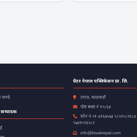
ग्रेटर नेपाल पब्लिकेसन प्रा. लि.
पाण्डे
टंगाल, काठमाडौं
पोष्ट बक्स नं १०८६४
 सम्पादक
फोन नं
०१-४१६७५७३
९८५१०८२१८४
९७४१०२६५८२
ाईं
info@bisalnepal.com