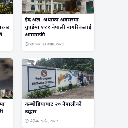
ईद अल–अधाका अवसरमा
ारका
युएईमा १११ नेपाली नागरिकलाई
े
आममाफी
मंगलबार, २३ असार, २०८३
ममा
कम्बोडियाबाट २० नेपालीको
ली
उद्धार
बिहीबार, ५ चैत, २०८२