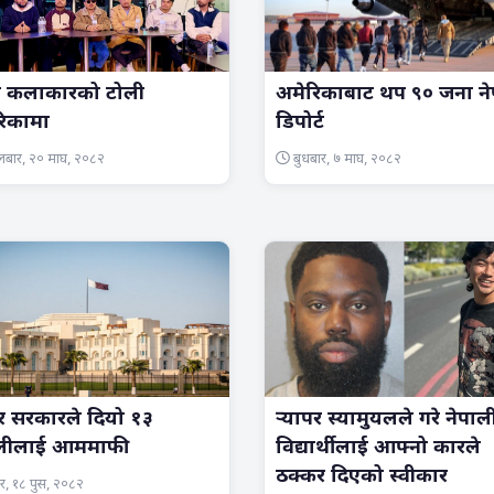
य कलाकारको टोली
अमेरिकाबाट थप ९० जना ने
रिकामा
डिपोर्ट
लबार, २० माघ, २०८२
बुधबार, ७ माघ, २०८२
 सरकारले दियो १३
र्‍यापर स्यामुयलले गरे नेपाल
ालीलाई आममाफी
विद्यार्थीलाई आफ्नो कारले
ठक्कर दिएको स्वीकार
रबार, १८ पुस, २०८२