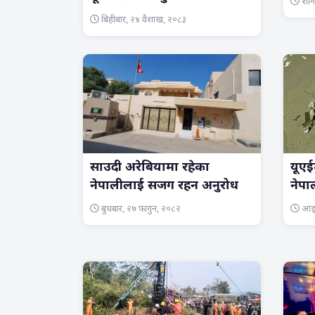
शनिब
बिहीबार, २४ वैशाख, २०८३
साउदी अरेबियामा रहेका
यूए
नेपालीलाई सजग रहन अनुरोध
नेपा
बुधबार, २७ फागुन, २०८२
आइत