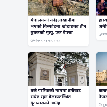
मेघालयको कोइलाखानीमा
हास्
भएको विस्फोटमा खोटाङका तीन
अमे
युवकको मृत्यु, एक बेपत्ता
मंग
सोमबार, २६ माघ, २०८२
वर्क परमिटको नाममा ठगीबाट
कतार
सचेत रहन बेलायतस्थित
नेप
दूतावासको आग्रह
शुक्