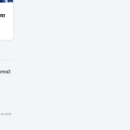
रमा
िकरणको
११ घण्टा