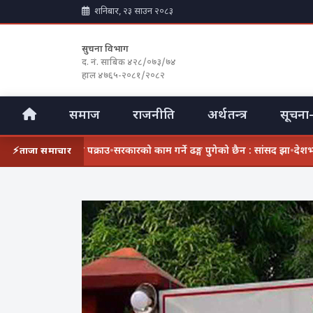
शनिबार, २३ साउन २०८३
सुचना विभाग
द. नं. साबिक ४२८/०७३/७४
हाल ४७६५-२०८१/२०८२
समाज
राजनीति
अर्थतन्त्र
सूचना-
हित तीनजना पक्राउ
•
सरकारको काम गर्ने ढङ्ग पुगेको छैन : सांसद झा
•
देशभर ग्यास अभ
ताजा समाचार