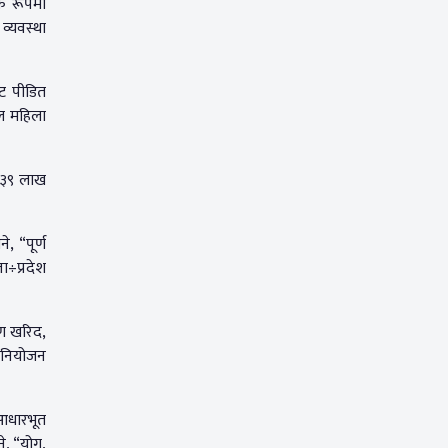
्क रूपमा
व्यवस्था
ाट पीडित
कल महिला
ड ३९ लाख
, “पूर्ण
ा÷प्रदेश
रण खरिद,
िनियोजन
 आधारभूत
े, “योग,