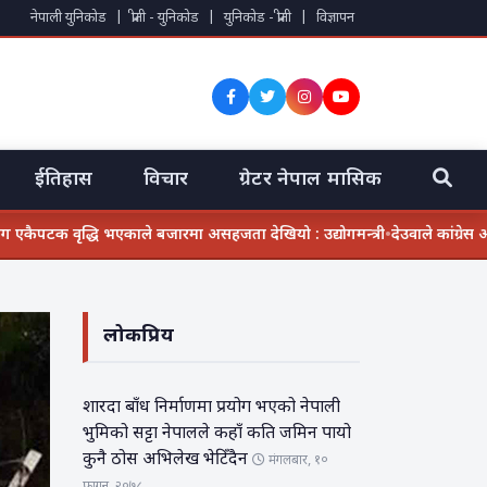
नेपाली युनिकोड
|
प्रीती - युनिकोड
|
युनिकोड - प्रीती
|
विज्ञापन
ईतिहास
विचार
ग्रेटर नेपाल मासिक
 वृद्धि भएकाले बजारमा असहजता देखियो : उद्योगमन्त्री
•
देउवाले कांग्रेस असन्तुष्ट 
लोकप्रिय
शारदा बाँध निर्माणमा प्रयोग भएको नेपाली
भुमिको सट्टा नेपालले कहाँ कति जमिन पायो
कुनै ठोस अभिलेख भेटिँदैन
मंगलबार, १०