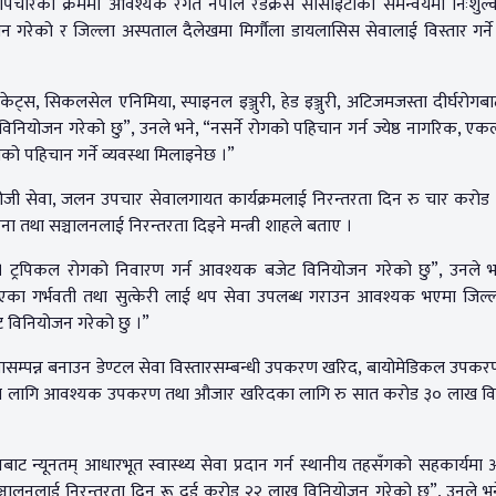
स्थ्योपचारका क्रममा आवश्यक रगत नेपाल रेडक्रस सोसाइटीको समन्वयमा निःशुल
रेको र जिल्ला अस्पताल दैलेखमा मिर्गौला डायलासिस सेवालाई विस्तार गर्ने 
, रिकेट्स, सिकलसेल एनिमिया, स्पाइनल इञ्जुरी, हेड इञ्जुरी, अटिजमजस्ता दीर्घरोगब
ियोजन गरेको छु”, उनले भने, “नसर्ने रोगको पहिचान गर्न ज्येष्ठ नागरिक, ए
को पहिचान गर्ने व्यवस्था मिलाइनेछ ।”
अङ्कोलोजी सेवा, जलन उपचार सेवालगायत कार्यक्रमलाई निरन्तरता दिन रु चार करो
 तथा सञ्चालनलाई निरन्तरता दिइने मन्त्री शाहले बताए ।
नेछ । ट्रपिकल रोगको निवारण गर्न आवश्यक बजेट विनियोजन गरेको छु”, उनले भने
 भएका गर्भवती तथा सुत्केरी लाई थप सेवा उपलब्ध गराउन आवश्यक भएमा जिल्ल
 विनियोजन गरेको छु ।”
विधासम्पन्न बनाउन डेण्टल सेवा विस्तारसम्बन्धी उपकरण खरिद, बायोमेडिकल उपक
्टरका लागि आवश्यक उपकरण तथा औजार खरिदका लागि रु सात करोड ३० लाख व
थानबाट न्यूनतम् आधारभूत स्वास्थ्य सेवा प्रदान गर्न स्थानीय तहसँगको सहकार्यमा
ी सञ्चालनलाई निरन्तरता दिन रू दुई करोड २२ लाख विनियोजन गरेको छु”, उनले भन