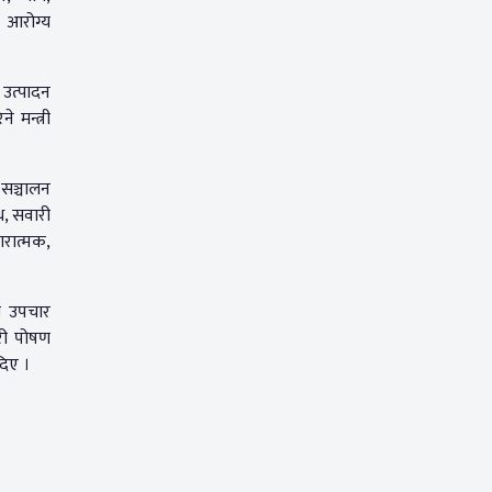
ई आरोग्य
ि उत्पादन
 मन्त्री
 सञ्चालन
ध, सवारी
ारात्मक,
था उपचार
ेरी पोषण
दिए ।