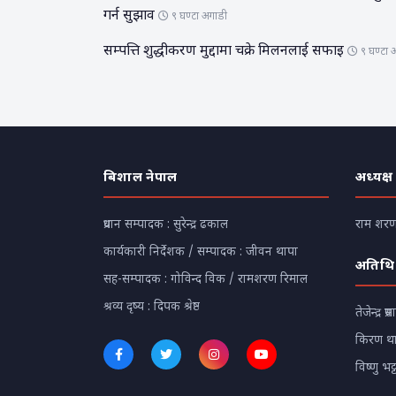
गर्न सुझाव
९ घण्टा अगाडी
सम्पत्ति शुद्धीकरण मुद्दामा चक्रे मिलनलाई सफाइ
९ घण्टा 
बिशाल नेपाल
अध्यक्ष
प्रधान सम्पादक : सुरेन्द्र ढकाल
राम शरण 
कार्यकारी निर्देशक / सम्पादक : जीवन थापा
अतिथि
सह-सम्पादक : गोविन्द विक / रामशरण रिमाल
श्रव्य दृष्य : दिपक श्रेष्ठ
तेजेन्द्र प्रस
किरण थ
विष्णु भट्