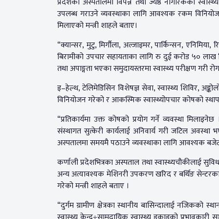
प्रदेशका अस्पतालमा विपन्न तथा ज्येष्ठ नागरिकको स्वा
उपलब्ध गराउने व्यवस्थाका लागि आवश्यक रकम विनियोजन ग
मिलाएको मन्त्री शाहले बताए।
“क्यान्सर, मुटु, मिर्गौला, अल्जाइमर, पार्किन्सन, एनिमिया
बिरामीको उपचार सहायताका लागि रु दुई करोड ५० लाख विन
तथा अपाङ्गता भएका समुदायस्तरमा स्वास्थ्य परीक्षण गरी रोग
इ–हेल्थ, टेलिमेडिसिन विशेषज्ञ सेवा, स्वास्थ्य शिविर, 
विनियोजन गरेको र आकस्मिक स्वास्थ्योपचार कोषको स्थापना
“प्रतिकार्यमा उक्त कोषको प्रयोग गर्ने व्यवस्था मिलाइ
संस्थागत सुत्केरी कार्यलाई अनिवार्य गरी जटिल अवस्था
अस्पतालमा समयमै पठाउने व्यवस्थाका लागि आवश्यक बजेट
कर्णाली प्रदेशभित्रका अस्पताल तथा स्वास्थ्यचौकीलाई सु
अन्य अत्यावश्यक मेशिनरी उपकरण खरिद र बर्थिङ सेन
गरेको मन्त्री शाहले बताए ।
“दुर्गम ग्रामीण क्षेत्रका स्थानीय बासिन्दालाई नजिकको स्
स्वास्थ्य केन्द्र÷सामुदायिक स्वास्थ्य इकाइको प्रभावकार