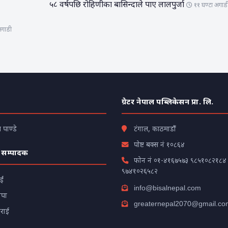
५८ वर्षपछि रोहिणीका बासिन्दाले पाए लालपुर्जा
११ घण्टा अगाड
अगाडी
ग्रेटर नेपाल पब्लिकेसन प्रा. लि.
पाण्डे
टंगाल, काठमाडौं
पोष्ट बक्स नं १०८६४
 सम्पादक
फोन नं
०१-४१६७५७३
९८५१०८२१८४
९७४१०२६५८२
ाईं
info@bisalnepal.com
ापा
greaternepal2070@gmail.co
टराई