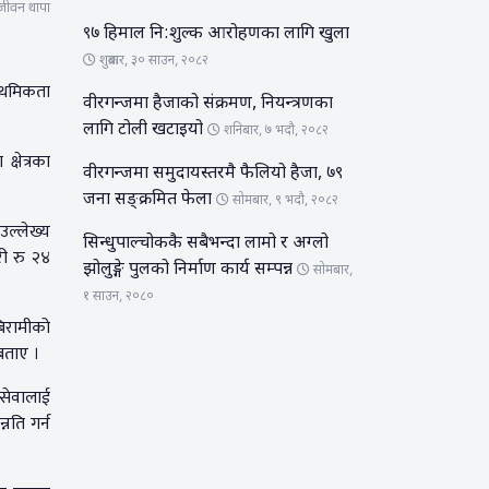
ीवन थापा
९७ हिमाल नि:शुल्क आरोहणका लागि खुला
शुक्रबार, ३० साउन, २०८२
राथमिकता
वीरगन्जमा हैजाको संक्रमण, नियन्त्रणका
लागि टोली खटाइयो
शनिबार, ७ भदौ, २०८२
्षेत्रका
वीरगन्जमा समुदायस्तरमै फैलियो हैजा, ७९
जना सङ्क्रमित फेला
सोमबार, ९ भदौ, २०८२
 उल्लेख्य
सिन्धुपाल्चोककै सबैभन्दा लामो र अग्लो
री रु २४
झोलुङ्गे पुलको निर्माण कार्य सम्पन्न
सोमबार,
१ साउन, २०८०
िरामीको
बताए ।
 सेवालाई
नति गर्न