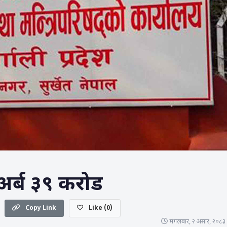
अर्ब ३९ करोड
Copy Link
Like
(
0
)
मंगलबार, २ असार, २०८३ म