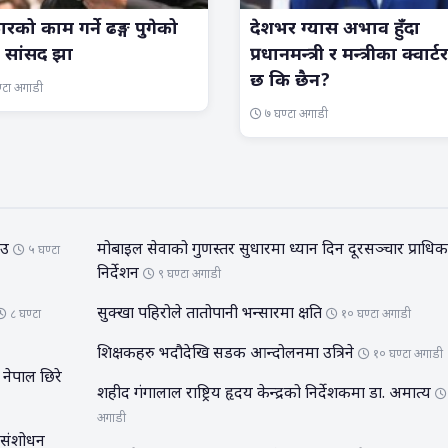
रको काम गर्ने ढङ्ग पुगेको
देशभर ग्यास अभाव हुँदा
: सांसद झा
प्रधानमन्त्री र मन्त्रीका क्वार्ट
छ कि छैन?
्टा अगाडी
७ घण्टा अगाडी
ाउ
मोबाइल सेवाको गुणस्तर सुधारमा ध्यान दिन दूरसञ्चार प्राध
५ घण्टा
निर्देशन
९ घण्टा अगाडी
सुक्खा पहिरोले तातोपानी भन्सारमा क्षति
८ घण्टा
१० घण्टा अगाडी
शिक्षकहरु भदौदेखि सडक आन्दोलनमा उत्रिने
१० घण्टा अगाडी
 नेपाल छिरे
शहीद गंगालाल राष्ट्रिय हृदय केन्द्रको निर्देशकमा डा. अमात्य
अगाडी
 संशोधन