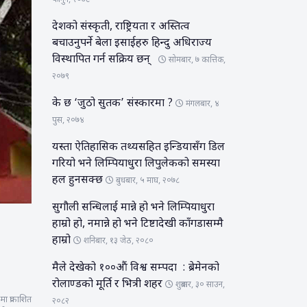
फागुन, २०७८
देशको संस्कृती, राष्ट्रियता र अस्तित्व
बचाउनुपर्ने बेला इसाईहरु हिन्दु अधिराज्य
विस्थापित गर्न सक्रिय छन्
सोमबार, ७ कात्तिक,
२०७९
के छ ‘जुठो सुतक’ संस्कारमा ?
मंगलबार, ४
पुस, २०७४
यस्ता ऐतिहासिक तथ्यसहित इन्डियासँग डिल
गरियो भने लिम्पियाधुरा लिपुलेकको समस्या
हल हुनसक्छ
बुधबार, ५ माघ, २०७८
सुगौली सन्धिलाई मान्ने हो भने लिम्पियाधुरा
हाम्रो हो, नमान्ने हो भने टिष्टादेखी काँगडासम्मै
हाम्रो
शनिबार, १३ जेठ, २०८०
मैले देखेको १००औं विश्व सम्पदा : ब्रेमेनको
रोलाण्डको मूर्ति र भित्री शहर
शुक्रबार, ३० साउन,
ा प्रकाशित
२०८२