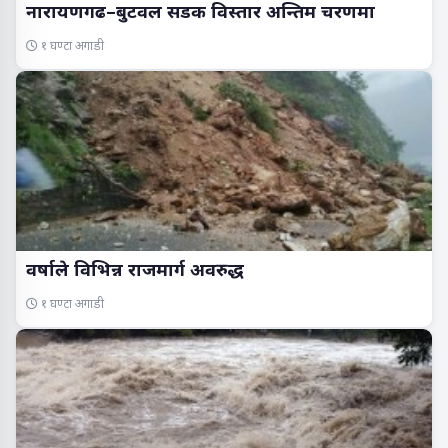
नारायणगढ–बुटवल सडक विस्तार अन्तिम चरणमा
१ घण्टा अगाडी
वर्षाले विभिन्न राजमार्ग अवरुद्ध
१ घण्टा अगाडी