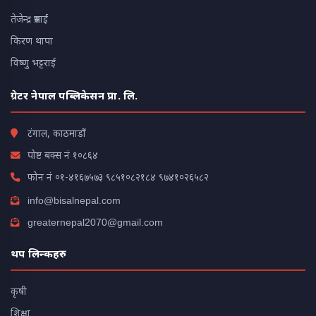
तेजेन्द्र प्रसाईं
किरण थापा
विष्णु भट्टराई
ग्रेटर नेपाल पब्लिकेसन प्रा. लि.
टंगाल, काठमाडौं
पोष्ट बक्स नं १०८६४
फोन नं
०१-४१६७५७३
९८५१०८२१८४
९७४१०२६५८२
info@bisalnepal.com
greaternepal2070@gmail.com
थप लिन्कहरु
कृषी
शिक्षा