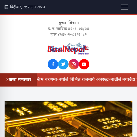
बिहीबार, २१ साउन २०८३
सुचना विभाग
द. नं. साबिक ४२८/०७३/७४
हाल ४७६५-२०८१/२०८२
 सडक विस्तार अन्तिम चरणमा
•
वर्षाले विभिन्न राजमार्ग अवरुद्ध
•
बाढीले बगाउँदा एक
ताजा समाचार