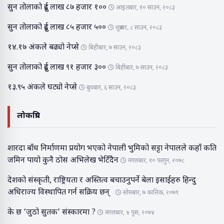
सुन तोलाको दुई लाख ८७ हजार १००
आइतबार, १० साउन, २०८३
सुन तोलाको दुई लाख ८५ हजार ५००
शुक्रबार, ८ साउन, २०८३
१४.१७ अंकले बढ्यो नेप्से
बिहीबार, ७ साउन, २०८३
सुन तोलाको दुई लाख ९१ हजार ३००
बिहीबार, ७ साउन, २०८३
१३.९५ अंकले घट्यो नेप्से
बुधबार, ६ साउन, २०८३
लोकप्रिय
शारदा बाँध निर्माणमा प्रयोग भएको नेपाली भुमिको सट्टा नेपालले कहाँ कति
जमिन पायो कुनै ठोस अभिलेख भेटिँदैन
मंगलबार, १० फागुन, २०७८
देशको संस्कृती, राष्ट्रियता र अस्तित्व बचाउनुपर्ने बेला इसाईहरु हिन्दु
अधिराज्य विस्थापित गर्न सक्रिय छन्
सोमबार, ७ कात्तिक, २०७९
के छ ‘जुठो सुतक’ संस्कारमा ?
मंगलबार, ४ पुस, २०७४