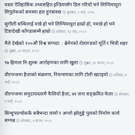
यस्ता ऐतिहासिक तथ्यसहित इन्डियासँग डिल गरियो भने लिम्पियाधुरा
लिपुलेकको समस्या हल हुनसक्छ
बुधबार, ५ माघ, २०७८
सुगौली सन्धिलाई मान्ने हो भने लिम्पियाधुरा हाम्रो हो, नमान्ने हो भने
टिष्टादेखी काँगडासम्मै हाम्रो
शनिबार, १३ जेठ, २०८०
मैले देखेको १००औं विश्व सम्पदा : ब्रेमेनको रोलाण्डको मूर्ति र भित्री शहर
शुक्रबार, ३० साउन, २०८२
९७ हिमाल नि:शुल्क आरोहणका लागि खुला
शुक्रबार, ३० साउन, २०८२
वीरगन्जमा हैजाको संक्रमण, नियन्त्रणका लागि टोली खटाइयो
शनिबार, ७
भदौ, २०८२
वीरगन्जमा समुदायस्तरमै फैलियो हैजा, ७९ जना सङ्क्रमित फेला
सोमबार,
९ भदौ, २०८२
सिन्धुपाल्चोककै सबैभन्दा लामो र अग्लो झोलुङ्गे पुलको निर्माण कार्य
सम्पन्न
सोमबार, १ साउन, २०८०