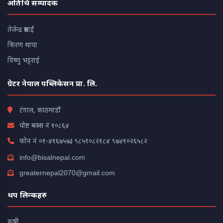
अतिथि सम्पादक
तेजेन्द्र प्रसाईं
किरण थापा
विष्णु भट्टराई
ग्रेटर नेपाल पब्लिकेसन प्रा. लि.
टंगाल, काठमाडौं
पोष्ट बक्स नं १०८६४
फोन नं
०१-४१६७५७३
९८५१०८२१८४
९७४१०२६५८२
info@bisalnepal.com
greaternepal2070@gmail.com
थप लिन्कहरु
कृषी