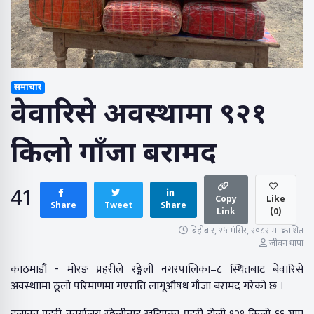
समाचार
वेवारिसे अवस्थामा ९२१
किलो गाँजा बरामद
41
Copy
Like
Share
Tweet
Share
Link
(
0
)
बिहीबार, २५ मंसिर, २०८२ मा प्रकाशित
जीवन थापा
काठमाडौं - मोरङ प्रहरीले रङ्गेली नगरपालिका–८ स्थितबाट बेवारिसे
अवस्थाामा ठूलो परिमाणमा गएराति लागूऔषध गाँजा बरामद गरेको छ ।