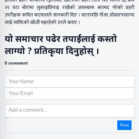
इलाका प्रहरी कार्यालय रङ्गेलीबाट खटिएका प्रहरी टोली ९२१ किलो ६६ ग्राम
२९ वटा बोरामा लुकाइछिपाइ राखेको अवस्थामा बरामद गरेको प्रहरी
उपरीक्षक कवित कटवालले जानकारी दिए । घटनापछि गाँजा ओसारपसारमा
लाग्ने व्यक्तिको खोजी भइरहेको उनले बताए ।
यो समाचार पढेर तपाईंलाई कस्तो
लाग्यो ? प्रतिकृया दिनुहोस् ।
0 comment
Post