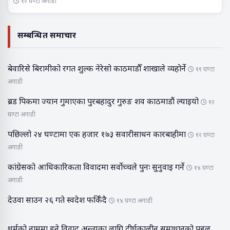
१२ घण्टा अगाडी
सम्बन्धित समाचार
बेवारिसे बिरामीको रगत शुल्क नेरेसो काठमाडौँ शाखाले व्यहोर्ने
११ घण्टा
अगाडी
ब्रड पिकमा ज्यान गुमाएका पुरबहादुर गुरुङ शव काठमाडौं ल्याइयो
१२
घण्टा अगाडी
पछिल्लो २४ घण्टामा एक हजार १७३ सवारीसाधन कारबाहीमा
१२ घण्टा
अगाडी
कांग्रेसको आधिकारिकता विवादमा सर्वोच्चले पुनः सुनुवाइ गर्ने
१४ घण्टा
अगाडी
देउवा साउन २६ गते स्वदेश फर्किँदै
१४ घण्टा अगाडी
धर्मको नाममा हुने विवाद अन्त्यका लागि दीर्घकालीन समाधानको पहल