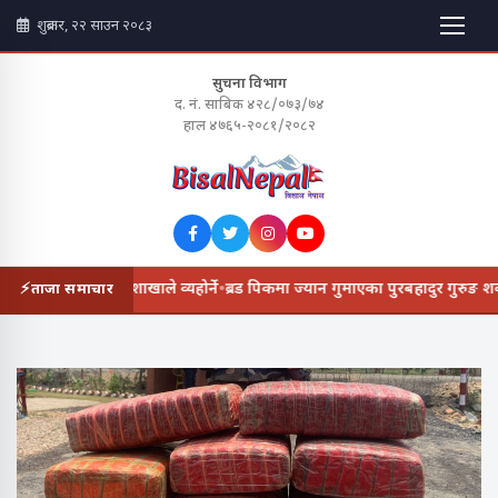
शुक्रबार, २२ साउन २०८३
सुचना विभाग
द. नं. साबिक ४२८/०७३/७४
हाल ४७६५-२०८१/२०८२
 नेरेसो काठमाडौँ शाखाले व्यहोर्ने
•
ब्रड पिकमा ज्यान गुमाएका पुरबहादुर गुरुङ शव का
ताजा समाचार